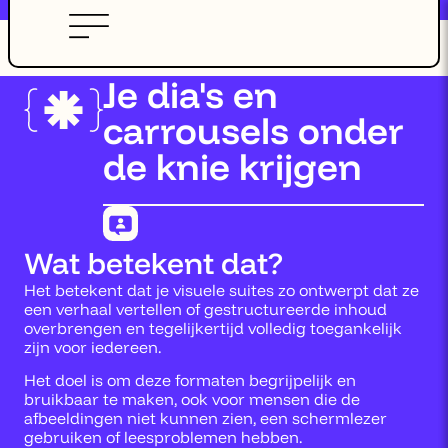
Je dia's en
carrousels onder
de knie krijgen
Wat betekent dat?
Het betekent dat je visuele suites zo ontwerpt dat ze
een verhaal vertellen of gestructureerde inhoud
overbrengen en tegelijkertijd volledig toegankelijk
zijn voor iedereen.
Het doel is om deze formaten begrijpelijk en
bruikbaar te maken, ook voor mensen die de
afbeeldingen niet kunnen zien, een schermlezer
gebruiken of leesproblemen hebben.