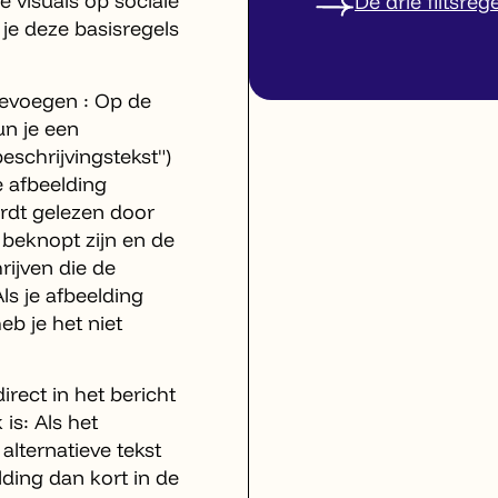
e visuals op sociale
De drie flitsreg
je deze basisregels
toevoegen : Op de
un je een
beschrijvingstekst")
 afbeelding
ordt gelezen door
beknopt zijn en de
rijven die de
ls je afbeelding
eb je het niet
irect in het bericht
 is: Als het
alternatieve tekst
lding dan kort in de