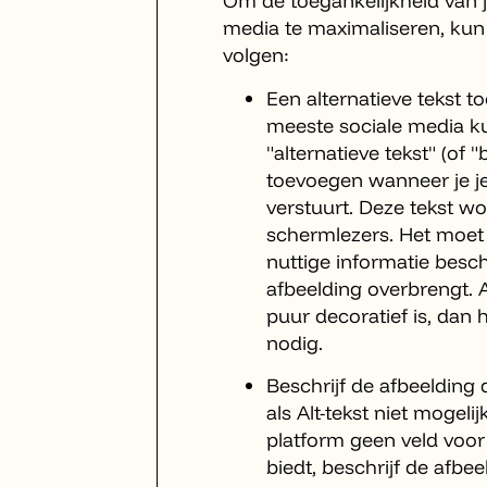
Om de toegankelijkheid van j
media te maximaliseren, kun 
volgen:
Een alternatieve tekst 
meeste sociale media k
"alternatieve tekst" (of "
toevoegen wanneer je je
verstuurt. Deze tekst w
schermlezers. Het moet 
nuttige informatie besch
afbeelding overbrengt. A
puur decoratief is, dan h
nodig.
Beschrijf de afbeelding d
als Alt-tekst niet mogelijk
platform geen veld voor 
biedt, beschrijf de afbee