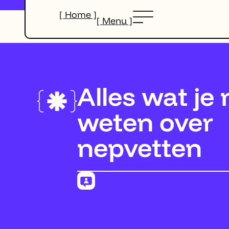
[ Home ]
[ Menu ]
Alles wat je
weten over
nepvetten