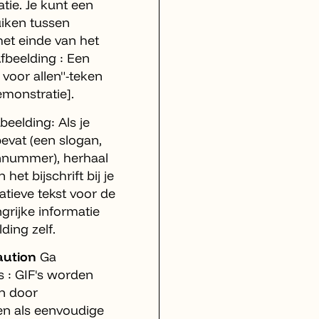
atie. Je kunt een
uiken tussen
het einde van het
Afbeelding : Een
 voor allen"-teken
emonstratie].
beelding: Als je
bevat (een slogan,
nnummer), herhaal
 het bijschrift bij je
natieve tekst voor de
grijke informatie
ding zelf.
aution
Ga
s : GIF's worden
en door
ien als eenvoudige