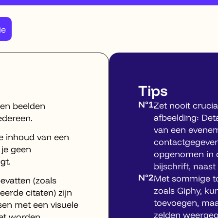
ie
Tips
N°1.
Zet nooit crucia
ken beelden
afbeelding: Deta
edereen.
van een eveneme
e inhoud van een
contactgegeven
 je geen
opgenomen in de
gt.
bijschrift, naas
N°2.
Met sommige to
bevatten (zoals
zoals Giphy, ku
reerde citaten) zijn
toevoegen, maa
sen met een visuele
zelden weergeg
et worden