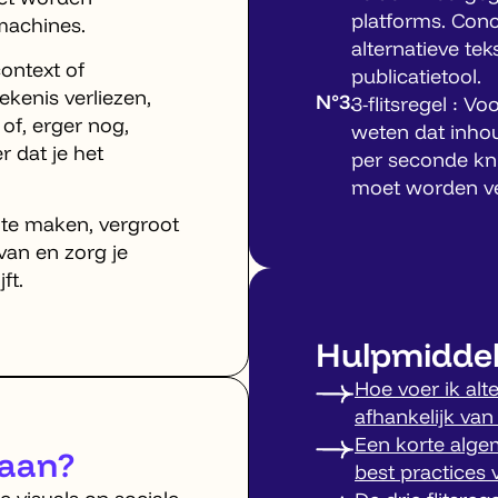
platforms. Conc
machines.
alternatieve tek
ontext of
publicatietool.
ekenis verliezen,
N°3.
3-flitsregel : Vo
of, erger nog,
weten dat inho
 dat je het
per seconde kni
moet worden v
 te maken, vergroot
van en zorg je
ft.
Hulpmidde
Hoe voer ik alte
afhankelijk van
Een korte alge
 aan?
best practices 